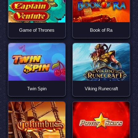
Game of Thrones
Book of Ra
Twin Spin
Viking Runecraft