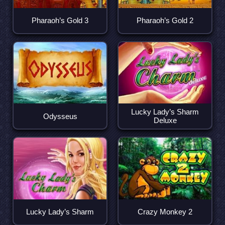
Pharaoh’s Gold 3
Pharaoh’s Gold 2
Lucky Lady’s Sharm
Odysseus
Deluxe
Lucky Lady’s Sharm
Crazy Monkey 2