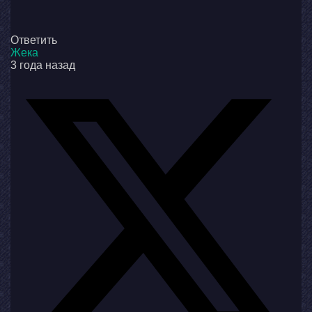
Ответить
Жека
3 года назад