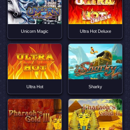
Unicorn Magic
Ultra Hot Deluxe
Ultra Hot
Sharky