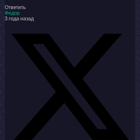
Ответить
Федор
3 года назад