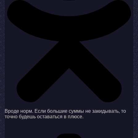
Вроде норм. Если большие суммы не закидывать, то
точно будешь оставаться в плюсе.